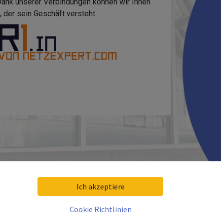
 Dank unserer Verbindungen können wir Ihnen
 der sein Geschäft versteht.
Ich akzeptiere
Cookie Richtlinien