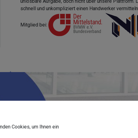
unlösbare Aufgabe, doch nicht über unsere Plattform.
schnell und unkompliziert einen Handwerker vermitteln,
Mitglied bei:
wenden Cookies, um Ihnen ein
Um welchen Gebäudetyp handelt es sich?