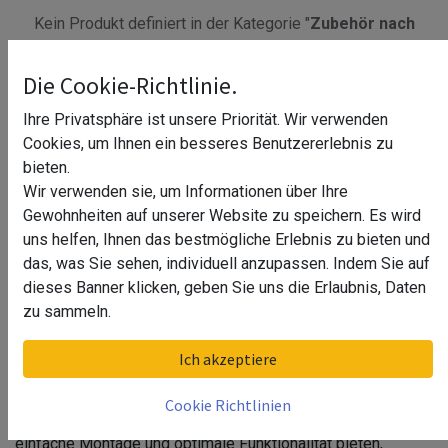
Kein Produkt definiert in der Kategorie "
Zubehör nach
Themen / Duschtürbänder
".
Die Cookie-Richtlinie.
Herzlich Willkommen im Piim Shop – Ihrer ersten
Ihre Privatsphäre ist unsere Priorität. Wir verwenden
Anlaufstelle für exzellente Duschtürbänder. Bei uns finden
Cookies, um Ihnen ein besseres Benutzererlebnis zu
Sie eine breite Palette an hochwertigen Duschtürbändern,
bieten.
die sowohl Funktionalität als auch Design in Ihr
Wir verwenden sie, um Informationen über Ihre
Badezimmer bringen. Entdecken Sie unser vielfältiges
Gewohnheiten auf unserer Website zu speichern. Es wird
Angebot und finden Sie das perfekte Duschtürband für Ihre
uns helfen, Ihnen das bestmögliche Erlebnis zu bieten und
Bedürfnisse.
das, was Sie sehen, individuell anzupassen. Indem Sie auf
dieses Banner klicken, geben Sie uns die Erlaubnis, Daten
Warum Duschtürbänder von Piim
zu sammeln.
wählen?
Ich akzeptiere
Unsere Duschtürbänder sind aus hochwertigen Materialien
gefertigt, die maximale Stabilität und Langlebigkeit
Cookie Richtlinien
gewährleisten. Sie sind so konzipiert, dass sie eine
einfache Montage und optimale Funktionalität bieten,