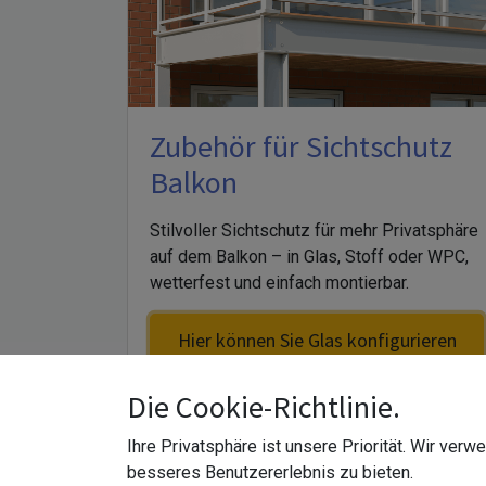
Zubehör für Sichtschutz
Balkon
Stilvoller Sichtschutz für mehr Privatsphäre
auf dem Balkon – in Glas, Stoff oder WPC,
wetterfest und einfach montierbar.
Hier können Sie Glas konfigurieren
für Sichtschutz Balkon
Die Cookie-Richtlinie.
Ihre Privatsphäre ist unsere Priorität. Wir ver
besseres Benutzererlebnis zu bieten.