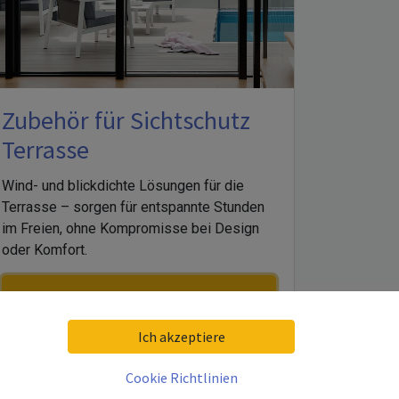
Zubehör für Sichtschutz
Terrasse
Wind- und blickdichte Lösungen für die
Terrasse – sorgen für entspannte Stunden
im Freien, ohne Kompromisse bei Design
oder Komfort.
Hier können Sie Glas konfigurieren
für Sichtschutz Terrasse
Ich akzeptiere
Cookie Richtlinien