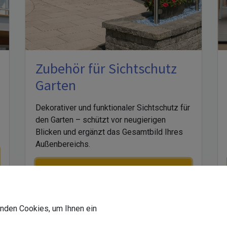
Zubehör für Sichtschutz
Garten
Dekorativer und funktionaler Sichtschutz für
den Garten – schützt vor neugierigen
Blicken und ergänzt das Gesamtbild Ihres
Außenbereichs.
Hier können Sie Glas konfigurieren
für Sichtschutz Garten
wenden Cookies, um Ihnen ein