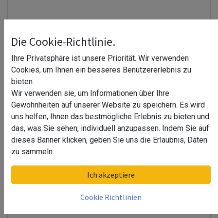
Die Cookie-Richtlinie.
Ihre Privatsphäre ist unsere Priorität. Wir verwenden
Cookies, um Ihnen ein besseres Benutzererlebnis zu
bieten.
Wir verwenden sie, um Informationen über Ihre
Gewohnheiten auf unserer Website zu speichern. Es wird
uns helfen, Ihnen das bestmögliche Erlebnis zu bieten und
das, was Sie sehen, individuell anzupassen. Indem Sie auf
Türscharnier Pagan^
dieses Banner klicken, geben Sie uns die Erlaubnis, Daten
zu sammeln.
157,01
€
Das PAGAN Glastürscharnier ist die perfekte Lösung für anspruchsvolle
Ich akzeptiere
Ganzglasmontagen und Rohrmontagen. Mit seinem hochwertigen
Edelstahl-Design vereint es modernes Aussehen mit robuster
Cookie Richtlinien
Funktionalität – ideal für stilvolle und langlebige Glastürkonstruktionen.
Produktmerkmale im Überblick: