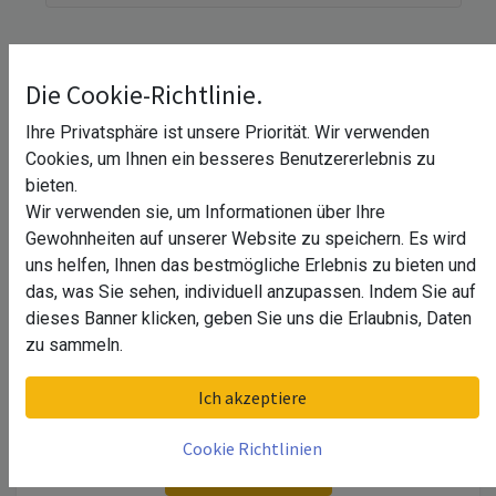
Bei uns können Sie Glas für einen
Balkonsichtschutz in allen Formen und
FORM
Konfigurationen in Ihren individuellen
Die Cookie-Richtlinie.
28,83 €
Wunschmaßen bestellen. Zunächst muss die
Die gängigsten und beliebtesten Formen für den
Ihre Privatsphäre ist unsere Priorität. Wir verwenden
Form des zu schneidenden Glases ausgewählt
Incl.19% MwSt., zzgl. Versandkosten
Zuschnitt von Glas für einen Balkonsichtschutz sind:
Cookies, um Ihnen ein besseres Benutzererlebnis zu
Lieferzeit: innerhalb
10 Arbeitstage
werden. Durch den Einsatz moderner CNC-
bieten.
Maschinen sind wir in der Lage, auch die
Haben Sie Fragen zum Produkt? (z.B.:
Wir verwenden sie, um Informationen über Ihre
kompliziertesten und ausgefallensten Formen zu
Preisvorschlag)
Gewohnheiten auf unserer Website zu speichern. Es wird
schneiden. Wenn Sie sich für eine Form
uns helfen, Ihnen das bestmögliche Erlebnis zu bieten und
entschieden haben, können Sie mit dem nächsten
Name:
das, was Sie sehen, individuell anzupassen. Indem Sie auf
Schritt fortfahren.
DREIECK
PARALLELOGRAMM
RECHTECK
dieses Banner klicken, geben Sie uns die Erlaubnis, Daten
Tel. Nr.
zu sammeln.
Email:
Ich akzeptiere
Nachricht:
TRAPEZ
SCHRÄGSCHNITT
SONDERFORM
Cookie Richtlinien
Rückruf anfordern