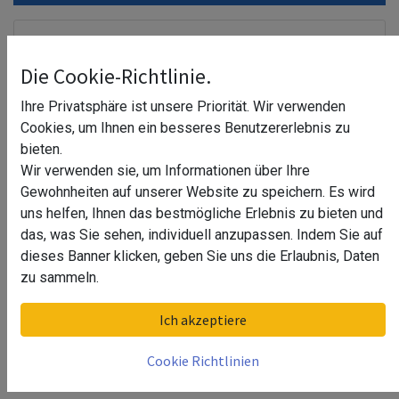
Die Cookie-Richtlinie.
Ihre Privatsphäre ist unsere Priorität. Wir verwenden
Cookies, um Ihnen ein besseres Benutzererlebnis zu
bieten.
Wir verwenden sie, um Informationen über Ihre
Gewohnheiten auf unserer Website zu speichern. Es wird
uns helfen, Ihnen das bestmögliche Erlebnis zu bieten und
das, was Sie sehen, individuell anzupassen. Indem Sie auf
dieses Banner klicken, geben Sie uns die Erlaubnis, Daten
zu sammeln.
Kugelrohrverbinder mit 2 Abzw. 90° Rochella
Ich akzeptiere
44,79
€
Produktinformationen "Kugelrohrverbinder mit 2 Abzw. 90° Rochella"
Der Kugelrohrverbinder Rochella besitzt 2 Abzweigungen im 90° Winkel.
Cookie Richtlinien
Der G-Fittings Kugelrohrverbinder Rochella ist in 25,4 mm, 38,1 mm und