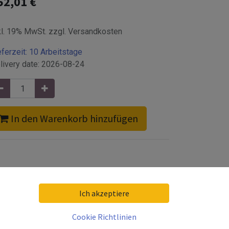
52,01
€
kl. 19% MwSt. zzgl. Versandkosten
eferzeit:
10 Arbeitstage
livery date:
2026-08-24
In den Warenkorb hinzufügen
Ich akzeptiere
Cookie Richtlinien