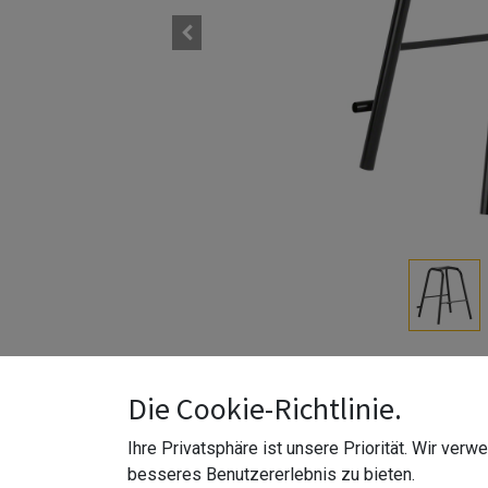
Modell 1071
VPE 1 Stk.
Die Cookie-Richtlinie.
Ihre Privatsphäre ist unsere Priorität. Wir ver
19090010100
besseres Benutzererlebnis zu bieten.