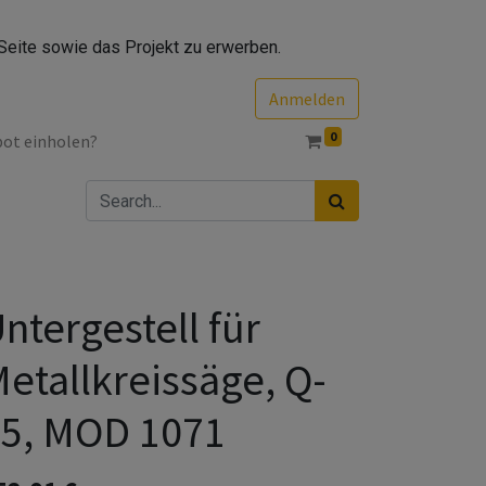
Seite sowie das Projekt zu erwerben.
Anmelden
0
bot einholen?
ntergestell für
etallkreissäge, Q-
5, MOD 1071