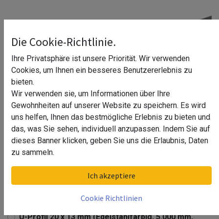
Die Cookie-Richtlinie.
Ihre Privatsphäre ist unsere Priorität. Wir verwenden
Cookies, um Ihnen ein besseres Benutzererlebnis zu
bieten.
Wir verwenden sie, um Informationen über Ihre
Gewohnheiten auf unserer Website zu speichern. Es wird
uns helfen, Ihnen das bestmögliche Erlebnis zu bieten und
das, was Sie sehen, individuell anzupassen. Indem Sie auf
dieses Banner klicken, geben Sie uns die Erlaubnis, Daten
U-Profil 20 x 13 mm
zu sammeln.
U-Profil 20 x 13 mm (Edelstahlfarbig, 5.000 mm,
Ich akzeptiere
Eloxiert, E6 gebeizt)
U-Profil 20 x 13 mm (Edelstahlfarbig, 5.000 mm,
Cookie Richtlinien
Eloxiert, E4 geschliffen und gebürstet)
U-Profil 20 x 13 mm (Edelstahlfarbig, 5.000 mm,