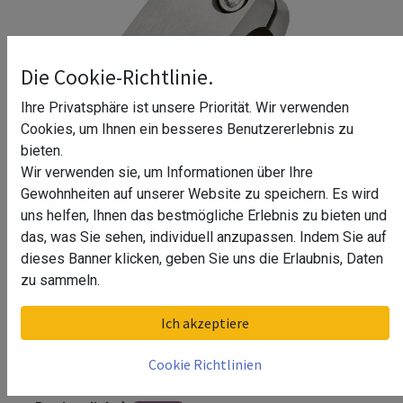
Die Cookie-Richtlinie.
Ihre Privatsphäre ist unsere Priorität. Wir verwenden
Cookies, um Ihnen ein besseres Benutzererlebnis zu
bieten.
Wir verwenden sie, um Informationen über Ihre
Gewohnheiten auf unserer Website zu speichern. Es wird
uns helfen, Ihnen das bestmögliche Erlebnis zu bieten und
das, was Sie sehen, individuell anzupassen. Indem Sie auf
dieses Banner klicken, geben Sie uns die Erlaubnis, Daten
Türstopper für Schiebetür
zu sammeln.
Genoveva^
Ich akzeptiere
Türstopper für Schiebetür Genoveva^ (Edelstahl
Cookie Richtlinien
Design, links)
Türstopper für Schiebetür Genoveva^ (Schwarz