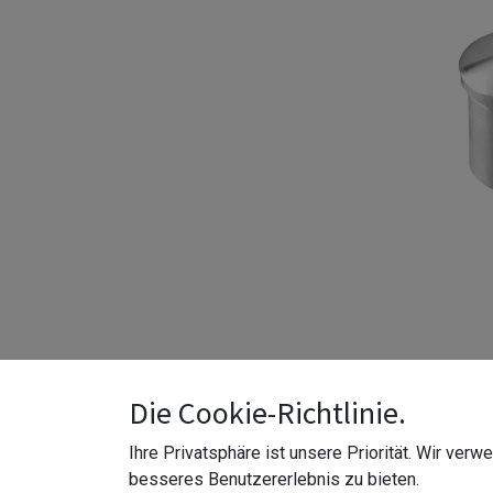
Die Cookie-Richtlinie.
Höhe 80 mm
Material Edelstahl 316 (V4A)
Ihre Privatsphäre ist unsere Priorität. Wir ver
Modell 0696
besseres Benutzererlebnis zu bieten.
Befestigungsdurchmesser Ø48,3 mm