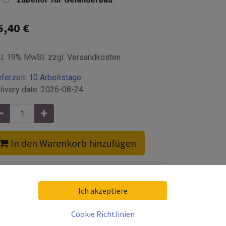
5,40
€
kl. 19% MwSt. zzgl. Versandkosten
eferzeit:
10 Arbeitstage
livery date:
2026-08-24
In den Warenkorb hinzufügen
Ich akzeptiere
Cookie Richtlinien