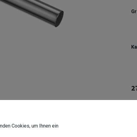
G
Ka
2
In
Li
De
wenden Cookies, um Ihnen ein