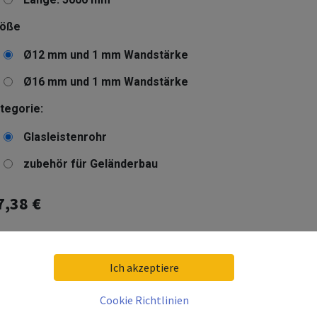
röße
Ø12 mm und 1 mm Wandstärke
Ø16 mm und 1 mm Wandstärke
tegorie:
Glasleistenrohr
zubehör für Geländerbau
7,38
€
kl. 19% MwSt. zzgl. Versandkosten
Ich akzeptiere
eferzeit:
10 Arbeitstage
livery date:
2026-08-20
Cookie Richtlinien