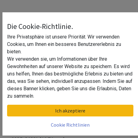
Die Cookie-Richtlinie.
Ihre Privatsphäre ist unsere Priorität. Wir verwenden
Cookies, um Ihnen ein besseres Benutzererlebnis zu
bieten.
Wir verwenden sie, um Informationen über Ihre
Gewohnheiten auf unserer Website zu speichern. Es wird
uns helfen, Ihnen das bestmögliche Erlebnis zu bieten und
das, was Sie sehen, individuell anzupassen. Indem Sie auf
dieses Banner klicken, geben Sie uns die Erlaubnis, Daten
zu sammeln.
Q-disc Set (Inlays-Q-discs),
Ich akzeptiere
justierbar, EG Prime, MOD 8409^
Cookie Richtlinien
Q-disc Set (Inlays-Q-discs), justierbar, EG Prime,