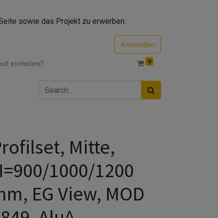
Seite sowie das Projekt zu erwerben.
Anmelden
0
bot einholen?
rofilset, Mitte,
H=900/1000/1200
mm, EG View, MOD
849, Alu^