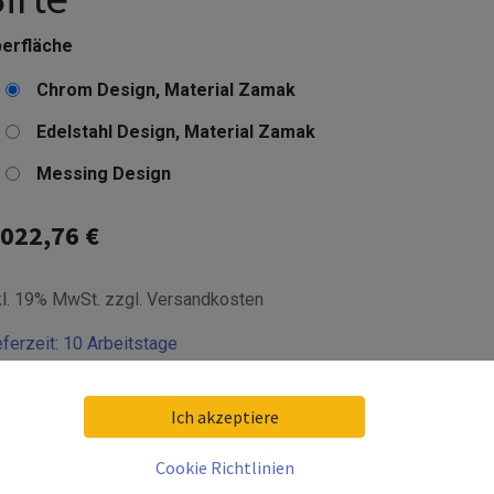
erfläche
Chrom Design, Material Zamak
Edelstahl Design, Material Zamak
Messing Design
.022,76
€
kl. 19% MwSt. zzgl. Versandkosten
eferzeit:
10 Arbeitstage
livery date:
2026-08-21
Ich akzeptiere
Cookie Richtlinien
In den Warenkorb hinzufügen