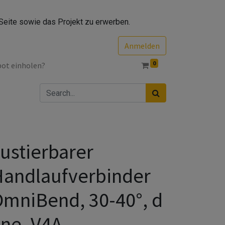
Seite sowie das Projekt zu erwerben.
Anmelden
0
bot einholen?
ustierbarer
andlaufverbinder
mniBend, 30-40°, d
ine, V4A