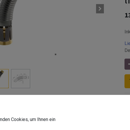
1
In
Li
De
tahl V4A, glasperlengestrahlt | für den Außenbereich
Z-Produktform
:
rund
wenden Cookies, um Ihnen ein
Z-Aufnahmeform
:
rund