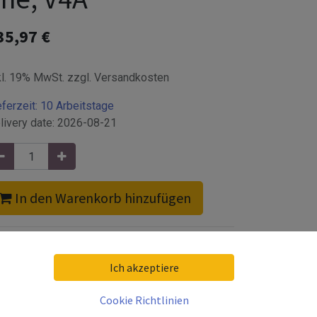
35,97
€
kl. 19% MwSt. zzgl. Versandkosten
eferzeit:
10 Arbeitstage
livery date:
2026-08-21
In den Warenkorb hinzufügen
Ich akzeptiere
Cookie Richtlinien