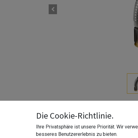
MOD 4639 | vormontiert | für Rohr Ø38 mm | Edels
Die Cookie-Richtlinie.
Z-Material
:
Edelstahl 316 (V4A)
Ihre Privatsphäre ist unsere Priorität. Wir ver
Z-Verwendung
:
Außenbereich
besseres Benutzererlebnis zu bieten.