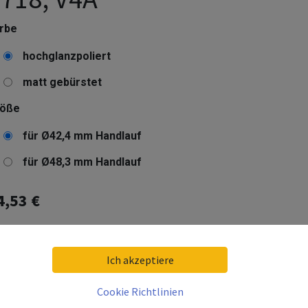
rbe
hochglanzpoliert
matt gebürstet
röße
für Ø42,4 mm Handlauf
für Ø48,3 mm Handlauf
4,53
€
kl. 19% MwSt. zzgl. Versandkosten
Ich akzeptiere
eferzeit:
10 Arbeitstage
livery date:
2026-08-20
Cookie Richtlinien