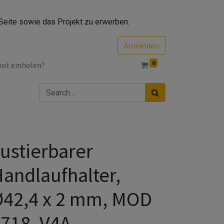
Seite sowie das Projekt zu erwerben.
Anmelden
0
bot einholen?
ustierbarer
andlaufhalter,
42,4 x 2 mm, MOD
718, V4A