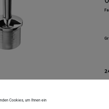
Fa
G
2
In
Li
wenden Cookies, um Ihnen ein
De