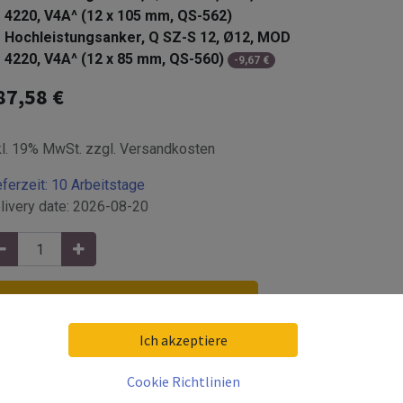
4220, V4A^ (12 x 105 mm, QS-562)
Hochleistungsanker, Q SZ-S 12, Ø12, MOD
4220, V4A^ (12 x 85 mm, QS-560)
-
9,67
€
87,58
€
kl. 19% MwSt. zzgl. Versandkosten
eferzeit:
10 Arbeitstage
livery date:
2026-08-20
In den Warenkorb hinzufügen
Ich akzeptiere
Cookie Richtlinien