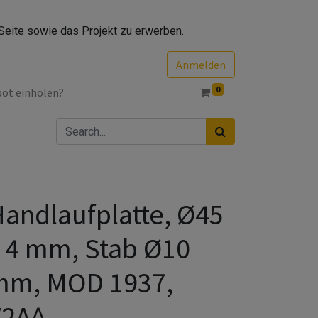
Seite sowie das Projekt zu erwerben.
Anmelden
0
bot einholen?
andlaufplatte, Ø45
 4 mm, Stab Ø10
mm, MOD 1937,
V2A^