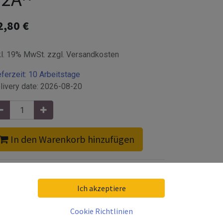
2,80
€
kl. 19% MwSt. zzgl. Versandkosten
eferzeit:
10 Arbeitstage
livery date:
2026-08-20
In den Warenkorb hinzufügen
weißen, erhalten Sie einen Handlaufhalter zur
Ich akzeptiere
Cookie Richtlinien