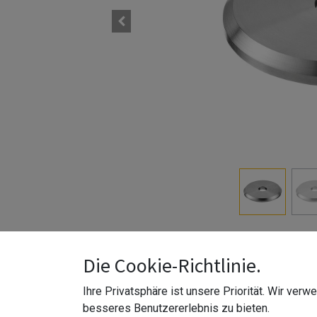
Q-line | zur Wandbefestigung | zum Schweißen | E
Die Cookie-Richtlinie.
Wandbefestigung.
Ihre Privatsphäre ist unsere Priorität. Wir ver
Z-Material
:
Edelstahl 304 (V2A)
besseres Benutzererlebnis zu bieten.