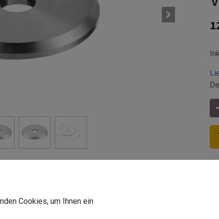
1
In
Li
De
delstahl V2A | Wenn Sie einen Handlaufstift an diese Platte sch
wenden Cookies, um Ihnen ein
Z-VPE
:
4 Stk.