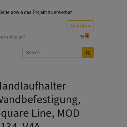
Seite sowie das Projekt zu erwerben.
Anmelden
0
bot einholen?
andlaufhalter
andbefestigung,
quare Line, MOD
134, V4A