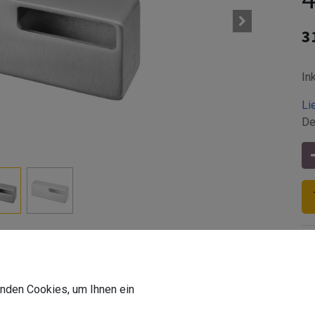
3
In
Li
De
mm
wenden Cookies, um Ihnen ein