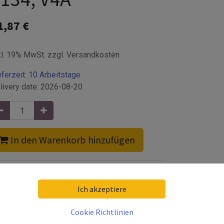
1,87
€
kl. 19% MwSt. zzgl. Versandkosten
eferzeit:
10 Arbeitstage
livery date:
2026-08-20
In den Warenkorb hinzufügen
Ich akzeptiere
Cookie Richtlinien