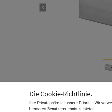
Durchmesser Bohrung Befestigungsseite Ø8,5 
Die Cookie-Richtlinie.
Tiefe 25 mm
Ihre Privatsphäre ist unsere Priorität. Wir ver
Höhe 39 mm
besseres Benutzererlebnis zu bieten.
Material Edelstahl 316 (V4A)