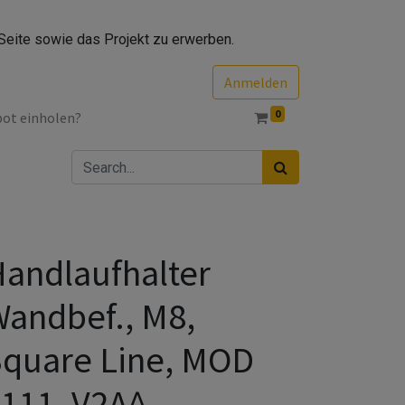
Seite sowie das Projekt zu erwerben.
Anmelden
0
bot einholen?
andlaufhalter
andbef., M8,
quare Line, MOD
111, V2A^