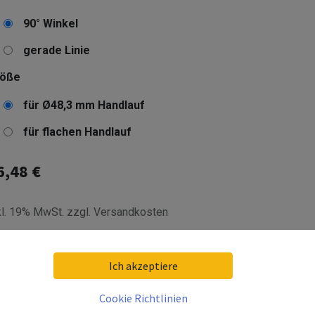
90° Winkel
gerade Linie
röße
für Ø48,3 mm Handlauf
für flachen Handlauf
6,48
€
kl. 19% MwSt. zzgl. Versandkosten
eferzeit:
10 Arbeitstage
livery date:
2026-08-20
Ich akzeptiere
Cookie Richtlinien