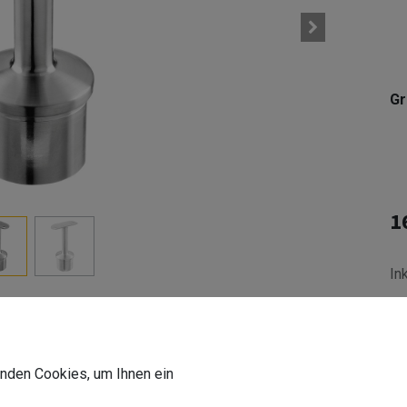
G
1
In
Li
De
wenden Cookies, um Ihnen ein