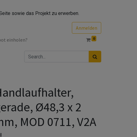
Seite sowie das Projekt zu erwerben.
Anmelden
0
bot einholen?
andlaufhalter,
erade, Ø48,3 x 2
mm, MOD 0711, V2A
l