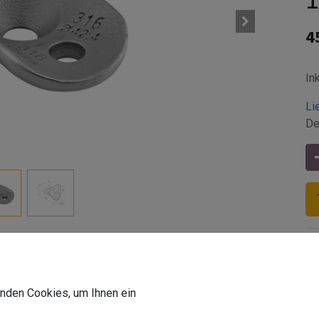
4
In
Li
De
lstahl V4A | für den Außenbereich
Z-Befestigungsart
:
Gewinde
wenden Cookies, um Ihnen ein
Z-Aufnahmeart
:
an Rohr