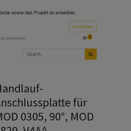
Seite sowie das Projekt zu erwerben.
Anmelden
0
bot einholen?
andlauf-
nschlussplatte für
OD 0305, 90°, MOD
820, V4A^