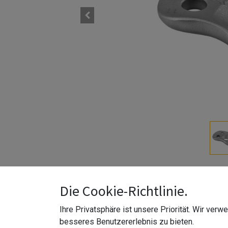
zur Verbindung mit dem Rohrverbinder 0305 | Ede
Die Cookie-Richtlinie.
Z-Größe
:
für Ø42,4 mm Handlauf
Ihre Privatsphäre ist unsere Priorität. Wir ver
Z-Farbe
:
matt gebürstet
besseres Benutzererlebnis zu bieten.