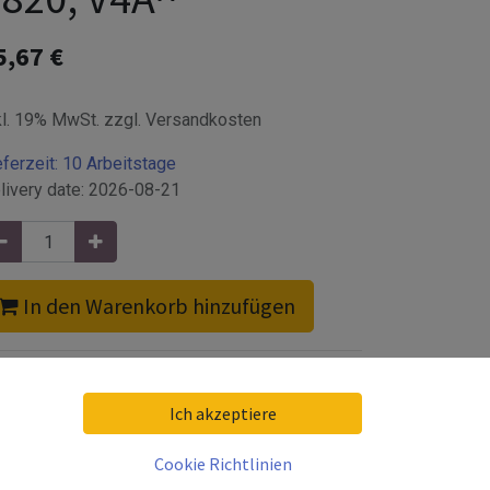
5,67
€
kl. 19% MwSt. zzgl. Versandkosten
eferzeit:
10 Arbeitstage
livery date:
2026-08-21
In den Warenkorb hinzufügen
Ich akzeptiere
Cookie Richtlinien