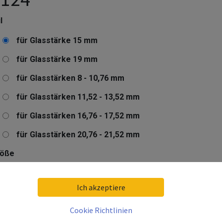
l
für Glasstärke 15 mm
für Glasstärke 19 mm
für Glasstärken 8 - 10,76 mm
für Glasstärken 11,52 - 13,52 mm
für Glasstärken 16,76 - 17,52 mm
für Glasstärken 20,76 - 21,52 mm
röße
Länge: 25 m
Ich akzeptiere
Länge: 5000 mm
Cookie Richtlinien
tegorie: