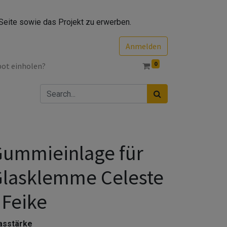
Seite sowie das Projekt zu erwerben.
Anmelden
0
bot einholen?
ummieinlage für
lasklemme Celeste
 Feike
asstärke