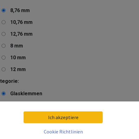
8,76 mm
10,76 mm
12,76 mm
8 mm
10 mm
12 mm
tegorie:
Glasklemmen
Gummieinlagen
Ich akzeptiere
,71
€
Cookie Richtlinien