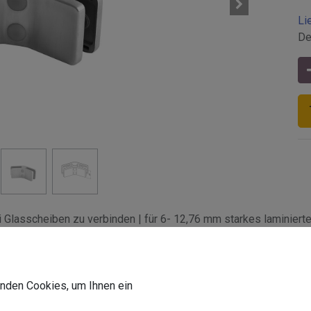
Li
De
Glasscheiben zu verbinden | für 6- 12,76 mm starkes laminierte
Z-Befestigungsart
:
Glas
Z-Glasaufbau
:
laminiert/monolithisch
wenden Cookies, um Ihnen ein
Z-Aufnahmeart
:
Glas