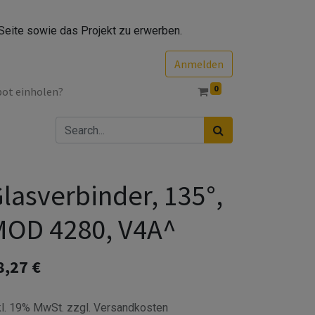
Seite sowie das Projekt zu erwerben.
Anmelden
0
bot einholen?
lasverbinder, 135°,
MOD 4280, V4A^
8,27
€
kl. 19% MwSt. zzgl. Versandkosten