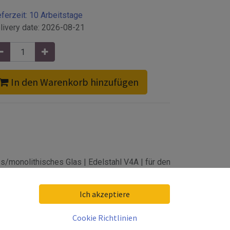
eferzeit:
10 Arbeitstage
livery date:
2026-08-21
In den Warenkorb hinzufügen
s/monolithisches Glas | Edelstahl V4A | für den
Ich akzeptiere
Cookie Richtlinien