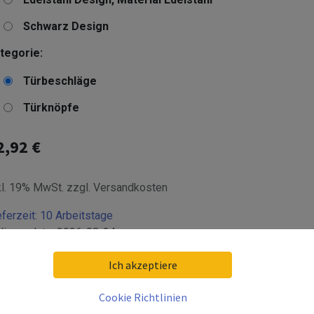
Schwarz Design
tegorie:
Türbeschläge
Türknöpfe
2,92
€
kl. 19% MwSt. zzgl. Versandkosten
eferzeit:
10 Arbeitstage
livery date:
2026-08-24
Ich akzeptiere
Cookie Richtlinien
In den Warenkorb hinzufügen