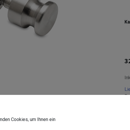
Ka
3
In
Li
De
wenden Cookies, um Ihnen ein