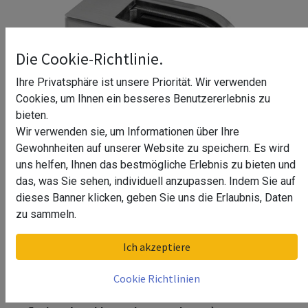
Die Cookie-Richtlinie.
Ihre Privatsphäre ist unsere Priorität. Wir verwenden
Cookies, um Ihnen ein besseres Benutzererlebnis zu
bieten.
Wir verwenden sie, um Informationen über Ihre
Gewohnheiten auf unserer Website zu speichern. Es wird
uns helfen, Ihnen das bestmögliche Erlebnis zu bieten und
das, was Sie sehen, individuell anzupassen. Indem Sie auf
dieses Banner klicken, geben Sie uns die Erlaubnis, Daten
Glasklemme, MOD 2500,
zu sammeln.
Zinkdruckguss^
Ich akzeptiere
Glasklemme, MOD 2500, Zinkdruckguss^ (für
Cookie Richtlinien
flachen Anschluss, Edelstahleffekt)
Glasklemme, MOD 2500, Zinkdruckguss^ (für