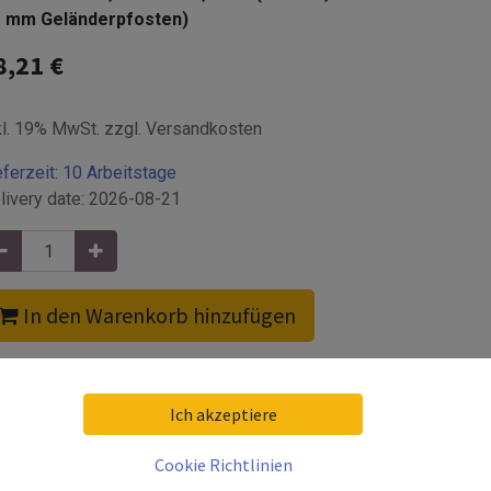
mm Geländerpfosten)
8,21
€
kl. 19% MwSt. zzgl. Versandkosten
eferzeit:
10 Arbeitstage
livery date:
2026-08-21
In den Warenkorb hinzufügen
ereich
Ich akzeptiere
mm
Cookie Richtlinien