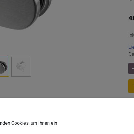
4
In
Li
De
aminiertes/monolithisches Glas | Edelstahl V2A | für den Innenb
wenden Cookies, um Ihnen ein
Z-Durchmesser Bohrung Befestigungsseite
:
Ø8,5 
Z-Befestigungsart
:
an Rohr