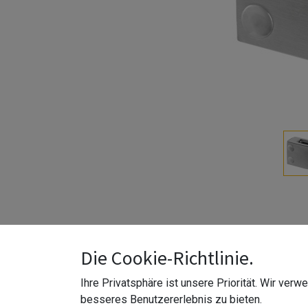
Die Cookie-Richtlinie.
ohne Gummi-Einlagen | für 6 - 12,76 mm starkes l
Ihre Privatsphäre ist unsere Priorität. Wir ver
Z-Farbe
:
matt gebürstet
besseres Benutzererlebnis zu bieten.
Z-Material
:
Edelstahl 304 (V2A)