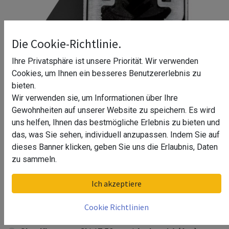
Die Cookie-Richtlinie.
Ihre Privatsphäre ist unsere Priorität. Wir verwenden
Cookies, um Ihnen ein besseres Benutzererlebnis zu
bieten.
Wir verwenden sie, um Informationen über Ihre
Gewohnheiten auf unserer Website zu speichern. Es wird
uns helfen, Ihnen das bestmögliche Erlebnis zu bieten und
das, was Sie sehen, individuell anzupassen. Indem Sie auf
dieses Banner klicken, geben Sie uns die Erlaubnis, Daten
Glas-Klemmprofil | 17,52 mm |
zu sammeln.
Anthrazit^
Ich akzeptiere
Glas-Klemmprofil | 17,52 mm | Anthrazit^ (6 m)
Cookie Richtlinien
Glas-Klemmprofil | 17,52 mm | Anthrazit^ (5 m)
-
116,38
€