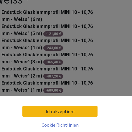
Endstück Glasklemmprofil MINI 10 - 10,76
mm - Weiss^ (6 m)
Endstück Glasklemmprofil MINI 10 - 10,76
mm - Weiss^ (5 m)
-
121,80
€
Endstück Glasklemmprofil MINI 10 - 10,76
mm - Weiss^ (4 m)
-
243,60
€
Endstück Glasklemmprofil MINI 10 - 10,76
mm - Weiss^ (3 m)
-
365,40
€
Endstück Glasklemmprofil MINI 10 - 10,76
mm - Weiss^ (2 m)
-
487,20
€
Endstück Glasklemmprofil MINI 10 - 10,76
mm - Weiss^ (1 m)
-
609,00
€
30,80
€
Ich akzeptiere
kl. 19% MwSt. zzgl. Versandkosten
Cookie Richtlinien