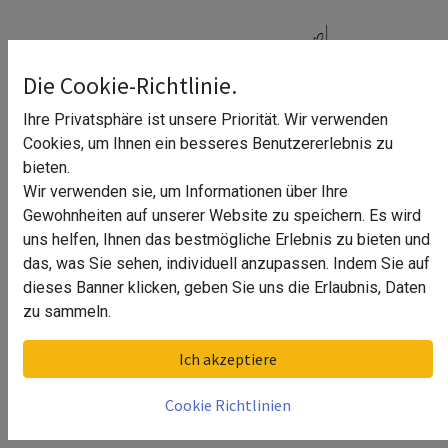
Die Cookie-Richtlinie.
Ihre Privatsphäre ist unsere Priorität. Wir verwenden
Cookies, um Ihnen ein besseres Benutzererlebnis zu
bieten.
Wir verwenden sie, um Informationen über Ihre
Gewohnheiten auf unserer Website zu speichern. Es wird
uns helfen, Ihnen das bestmögliche Erlebnis zu bieten und
das, was Sie sehen, individuell anzupassen. Indem Sie auf
dieses Banner klicken, geben Sie uns die Erlaubnis, Daten
Endkappen (Paar) Otte^
zu sammeln.
Endkappen (Paar) Otte^ (Edelstahl Design)
Ich akzeptiere
Endkappen (Paar) Otte^ (Schwarz Design)
Endkappen (Paar) Otte^ (silber matt eloxiert)
Cookie Richtlinien
-
12,66
€