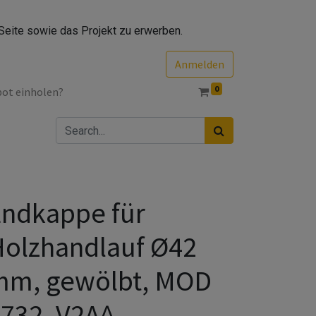
Seite sowie das Projekt zu erwerben.
Anmelden
0
bot einholen?
ndkappe für
olzhandlauf Ø42
mm, gewölbt, MOD
732, V2A^