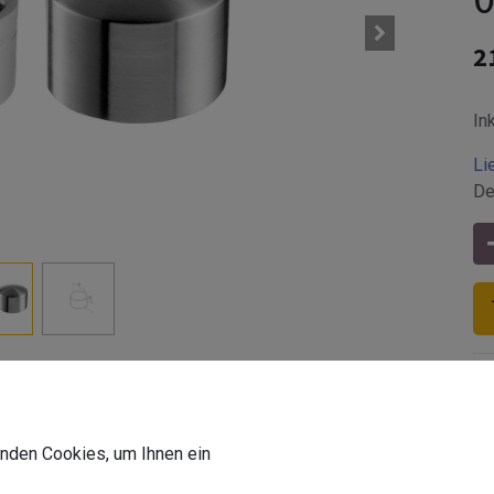
2
In
Li
De
dapter | Edelstahl V2A | für den Innenbereich
Z-Befesti
wenden Cookies, um Ihnen ein
Z-Oberflä