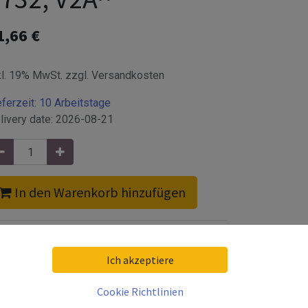
1,66
€
kl. 19% MwSt. zzgl. Versandkosten
eferzeit:
10 Arbeitstage
livery date:
2026-08-21
In den Warenkorb hinzufügen
Ich akzeptiere
gungsart
:
an Rohr
Cookie Richtlinien
che
:
matt gebürstet