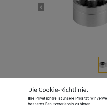
Naturail | für Holz-Handlauf Ø42 mm | mit einem A
Die Cookie-Richtlinie.
Z-Größe
:
für Ø42 mm Handlauf
Ihre Privatsphäre ist unsere Priorität. Wir ver
Z-Material
:
Edelstahl 304 (V2A)
besseres Benutzererlebnis zu bieten.