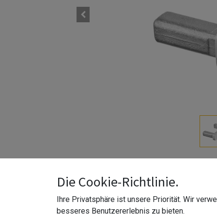
Höhe 4 mm
Die Cookie-Richtlinie.
Material Edelstahl 316 (V4A)
Ihre Privatsphäre ist unsere Priorität. Wir ver
Modell 4732
besseres Benutzererlebnis zu bieten.
Befestigungsform rechteckig