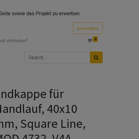
Seite sowie das Projekt zu erwerben.
Anmelden
0
bot einholen?
ndkappe für
andlauf, 40x10
m, Square Line,
MOD 4732, V4A