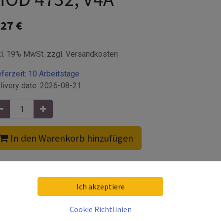
,27
€
kl. 19% MwSt. zzgl. Versandkosten
eferzeit:
10 Arbeitstage
livery date:
2026-08-21
In den Warenkorb hinzufügen
Ich akzeptiere
Cookie Richtlinien