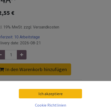
2,55
€
kl. 19% MwSt. zzgl. Versandkosten
eferzeit:
10 Arbeitstage
livery date:
2026-08-21
In den Warenkorb hinzufügen
Ich akzeptiere
hlt
Cookie Richtlinien