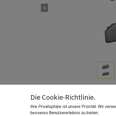
Easy Glass Air | Edelstahl V4A, glasperlengestrah
Die Cookie-Richtlinie.
Z-Farbe
:
glasperlengestrahlt
Ihre Privatsphäre ist unsere Priorität. Wir ver
Z-Verwendung
:
Außenbereich
besseres Benutzererlebnis zu bieten.