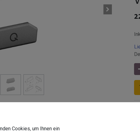
2
In
Li
De
lt | für den Außenbereich
Z-Oberfläche
:
glasperlengestra
wenden Cookies, um Ihnen ein
Z-VPE
:
1 Stk.