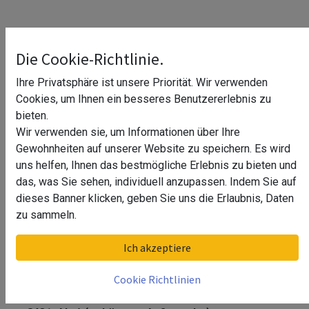
Die Cookie-Richtlinie.
Ihre Privatsphäre ist unsere Priorität. Wir verwenden
Cookies, um Ihnen ein besseres Benutzererlebnis zu
bieten.
Wir verwenden sie, um Informationen über Ihre
Gewohnheiten auf unserer Website zu speichern. Es wird
uns helfen, Ihnen das bestmögliche Erlebnis zu bieten und
das, was Sie sehen, individuell anzupassen. Indem Sie auf
dieses Banner klicken, geben Sie uns die Erlaubnis, Daten
zu sammeln.
Ecke für Bodenprofil, EG Prime,
Ich akzeptiere
Seitenm., MOD 8431, Alu,^
Cookie Richtlinien
Ecke für Bodenprofil, EG Prime, Seitenm., MOD