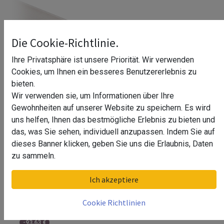
Die Cookie-Richtlinie.
Ihre Privatsphäre ist unsere Priorität. Wir verwenden
Cookies, um Ihnen ein besseres Benutzererlebnis zu
bieten.
Wir verwenden sie, um Informationen über Ihre
Gewohnheiten auf unserer Website zu speichern. Es wird
uns helfen, Ihnen das bestmögliche Erlebnis zu bieten und
das, was Sie sehen, individuell anzupassen. Indem Sie auf
dieses Banner klicken, geben Sie uns die Erlaubnis, Daten
Deckenprofil justierbar Daggy^
zu sammeln.
Deckenprofil justierbar Daggy^ (Länge: 3000 mm)
Ich akzeptiere
Deckenprofil justierbar Daggy^ (Länge: 2000 mm)
-
46,81
€
Cookie Richtlinien
Deckenprofil justierbar Daggy^ (Länge: 1000 mm)
-
93,63
€