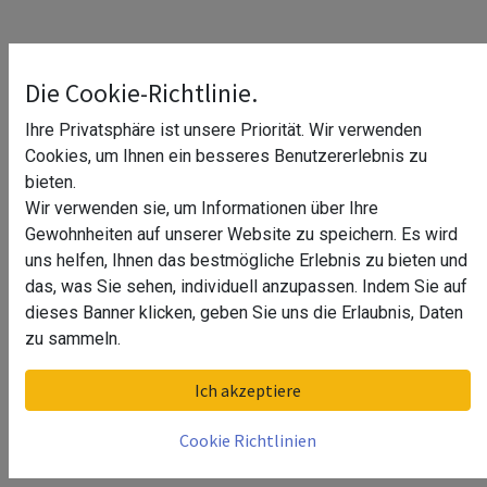
Die Verwendung von Schiebetüren erfreut sich
Die Cookie-Richtlinie.
zunehmender Beliebtheit, da sie nicht nur platzsparend
sind, sondern auch einen modernen und eleganten Look
Ihre Privatsphäre ist unsere Priorität. Wir verwenden
bieten. Um das Beste aus Ihrer Schiebetür herauszuholen,
Cookies, um Ihnen ein besseres Benutzererlebnis zu
ist das richtige Schiebetür Zubehör von entscheidender
bieten.
Bedeutung. Wir bieten eine breite Palette von Zubehör, mit
Wir verwenden sie, um Informationen über Ihre
dem Sie Ihre Schiebetür individuell gestalten und an Ihre
Gewohnheiten auf unserer Website zu speichern. Es wird
Bedürfnisse anpassen können.
uns helfen, Ihnen das bestmögliche Erlebnis zu bieten und
das, was Sie sehen, individuell anzupassen. Indem Sie auf
Unsere Auswahl an Schiebetür Zubehör
dieses Banner klicken, geben Sie uns die Erlaubnis, Daten
Schiebetürgriffe und -griffe
zu sammeln.
Die Wahl des richtigen Griffs oder Griffes ist nicht nur
Ich akzeptiere
funktional, sondern trägt auch maßgeblich zur Ästhetik Ihrer
Schiebetür bei.
Cookie Richtlinien
Schiebetürschienen