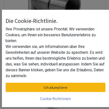
Die Cookie-Richtlinie.
Ihre Privatsphäre ist unsere Priorität. Wir verwenden
Cookies, um Ihnen ein besseres Benutzererlebnis zu
Rohrverbinder, 90°, vertikal, MOD 6303, V2A
bieten.
33,03
€
Wir verwenden sie, um Informationen über Ihre
Winkel 90°
Gewohnheiten auf unserer Website zu speichern. Es wird
Höhe 30 mm
uns helfen, Ihnen das bestmögliche Erlebnis zu bieten und
Material Edelstahl 304 (V2A)
Modell 6303
das, was Sie sehen, individuell anzupassen. Indem Sie auf
Befestigungsform rund
dieses Banner klicken, geben Sie uns die Erlaubnis, Daten
Befestigungsart Glasleistenrohr
zu sammeln.
VPE 2 Stk.
Produktform rund
Aufnahmeform rund
Ich akzeptiere
Aufnahmeart Glasleistenrohr
Verwendung Innenbereich
Cookie Richtlinien
, für Ø42,4 Glasleistenrohr, matt gebürstet, ehemalige Art. Nr.
13630304212