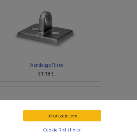
Wandauge Riete
31,18
€
Ich akzeptiere
Cookie Richtlinien