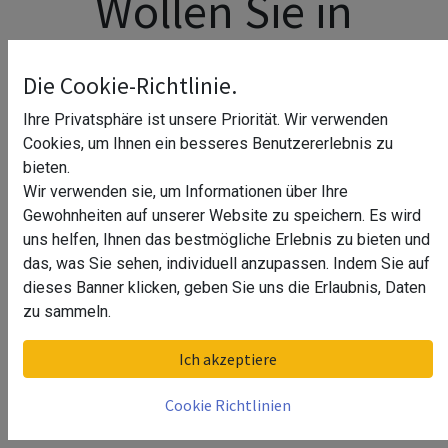
Wollen Sie in
Hannover
Die Cookie-Richtlinie.
Spuckschutz selbst
Ihre Privatsphäre ist unsere Priorität. Wir verwenden
Cookies, um Ihnen ein besseres Benutzererlebnis zu
bauen?
bieten.
Wir verwenden sie, um Informationen über Ihre
Gewohnheiten auf unserer Website zu speichern. Es wird
uns helfen, Ihnen das bestmögliche Erlebnis zu bieten und
das, was Sie sehen, individuell anzupassen. Indem Sie auf
dieses Banner klicken, geben Sie uns die Erlaubnis, Daten
zu sammeln.
Der faszinierende Prozess der
Ich akzeptiere
Glasverspiegelung: Wie wird sie
gemacht?
Cookie Richtlinien