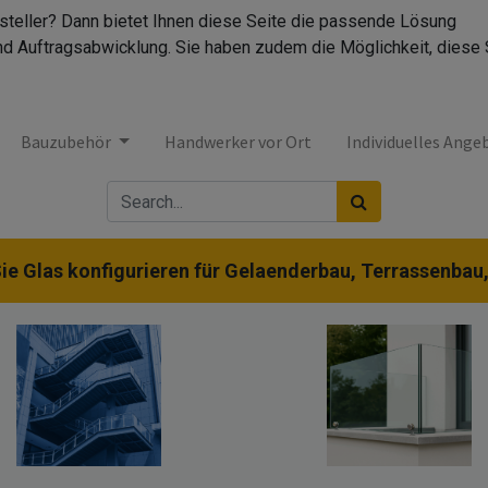
rsteller? Dann bietet Ihnen diese Seite die passende Lösung
nd Auftragsabwicklung. Sie haben zudem die Möglichkeit, diese 
Bauzubehör
Handwerker vor Ort
Individuelles Ange
ie Glas konfigurieren für Gelaenderbau, Terrassenbau