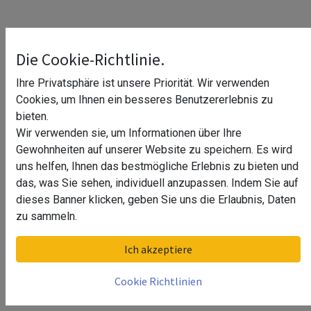
Die Verwendung von Schiebetüren erfreut sich
Die Cookie-Richtlinie.
zunehmender Beliebtheit, da sie nicht nur platzsparend
sind, sondern auch einen modernen und eleganten Look
Ihre Privatsphäre ist unsere Priorität. Wir verwenden
bieten. Um das Beste aus Ihrer Schiebetür herauszuholen,
Cookies, um Ihnen ein besseres Benutzererlebnis zu
ist das richtige Schiebetür Zubehör von entscheidender
bieten.
Bedeutung. Wir bieten eine breite Palette von Zubehör, mit
Wir verwenden sie, um Informationen über Ihre
dem Sie Ihre Schiebetür individuell gestalten und an Ihre
Gewohnheiten auf unserer Website zu speichern. Es wird
Bedürfnisse anpassen können.
uns helfen, Ihnen das bestmögliche Erlebnis zu bieten und
das, was Sie sehen, individuell anzupassen. Indem Sie auf
Unsere Auswahl an Schiebetür Zubehör
dieses Banner klicken, geben Sie uns die Erlaubnis, Daten
Schiebetürgriffe und -griffe
zu sammeln.
Die Wahl des richtigen Griffs oder Griffes ist nicht nur
Ich akzeptiere
funktional, sondern trägt auch maßgeblich zur Ästhetik Ihrer
Schiebetür bei.
Cookie Richtlinien
Schiebetürschienen