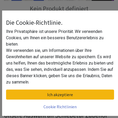
Kein Produkt definiert
Kein Produkt definiert in der Kategorie "
Baustoffe / HIPS
Die Cookie-Richtlinie.
Polystyrol
".
Ihre Privatsphäre ist unsere Priorität. Wir verwenden
Cookies, um Ihnen ein besseres Benutzererlebnis zu
bieten.
Wir verwenden sie, um Informationen über Ihre
Gewohnheiten auf unserer Website zu speichern. Es wird
Die Verwendung von Schiebetüren erfreut sich
uns helfen, Ihnen das bestmögliche Erlebnis zu bieten und
zunehmender Beliebtheit, da sie nicht nur platzsparend
das, was Sie sehen, individuell anzupassen. Indem Sie auf
sind, sondern auch einen modernen und eleganten Look
dieses Banner klicken, geben Sie uns die Erlaubnis, Daten
bieten. Um das Beste aus Ihrer Schiebetür herauszuholen,
zu sammeln.
ist das richtige Schiebetür Zubehör von entscheidender
Bedeutung. Wir bieten eine breite Palette von Zubehör, mit
Ich akzeptiere
dem Sie Ihre Schiebetür individuell gestalten und an Ihre
Bedürfnisse anpassen können.
Cookie Richtlinien
Unsere Auswahl an Schiebetür Zubehör