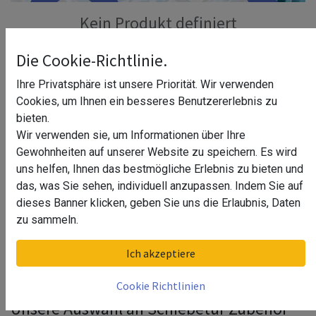
Kein Produkt definiert
Kein Produkt definiert in der Kategorie "
Baustoffe /
Die Cookie-Richtlinie.
Begehbares Glas
".
Ihre Privatsphäre ist unsere Priorität. Wir verwenden
Cookies, um Ihnen ein besseres Benutzererlebnis zu
bieten.
Wir verwenden sie, um Informationen über Ihre
Gewohnheiten auf unserer Website zu speichern. Es wird
Die Verwendung von Schiebetüren erfreut sich
uns helfen, Ihnen das bestmögliche Erlebnis zu bieten und
zunehmender Beliebtheit, da sie nicht nur platzsparend
das, was Sie sehen, individuell anzupassen. Indem Sie auf
sind, sondern auch einen modernen und eleganten Look
dieses Banner klicken, geben Sie uns die Erlaubnis, Daten
bieten. Um das Beste aus Ihrer Schiebetür herauszuholen,
zu sammeln.
ist das richtige Schiebetür Zubehör von entscheidender
Bedeutung. Wir bieten eine breite Palette von Zubehör, mit
Ich akzeptiere
dem Sie Ihre Schiebetür individuell gestalten und an Ihre
Bedürfnisse anpassen können.
Cookie Richtlinien
Unsere Auswahl an Schiebetür Zubehör