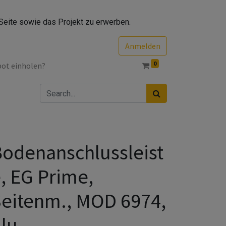
Seite sowie das Projekt zu erwerben.
Anmelden
0
bot einholen?
odenanschlussleist
, EG Prime,
eitenm., MOD 6974,
lu