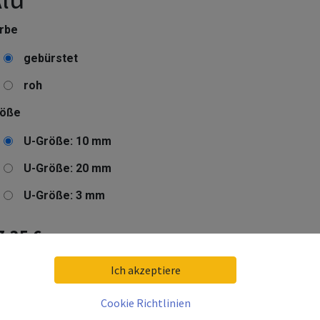
rbe
gebürstet
roh
röße
U-Größe: 10 mm
U-Größe: 20 mm
U-Größe: 3 mm
7,35
€
Ich akzeptiere
kl. 19% MwSt. zzgl. Versandkosten
Cookie Richtlinien
eferzeit:
10 Arbeitstage