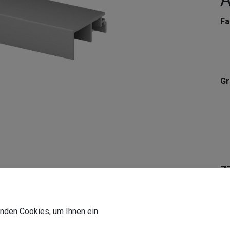
Fa
G
7
In
wenden Cookies, um Ihnen ein
Li