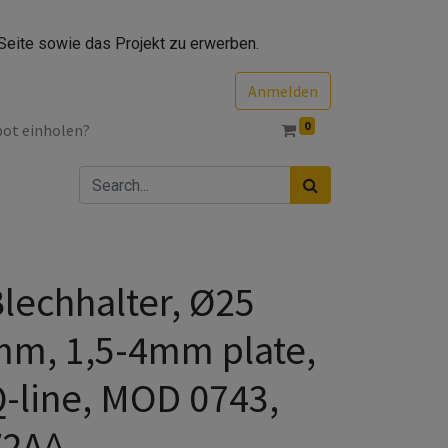
Seite sowie das Projekt zu erwerben.
Anmelden
0
bot einholen?
lechhalter, Ø25
m, 1,5-4mm plate,
-line, MOD 0743,
V2A^