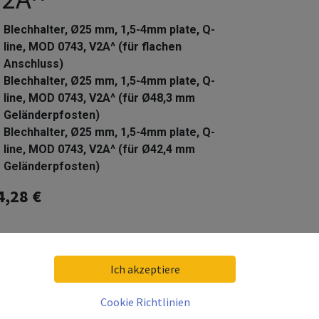
Blechhalter, Ø25 mm, 1,5-4mm plate, Q-
line, MOD 0743, V2A^ (für flachen
Anschluss)
Blechhalter, Ø25 mm, 1,5-4mm plate, Q-
line, MOD 0743, V2A^ (für Ø48,3 mm
Geländerpfosten)
Blechhalter, Ø25 mm, 1,5-4mm plate, Q-
line, MOD 0743, V2A^ (für Ø42,4 mm
Geländerpfosten)
4,28
€
kl. 19% MwSt. zzgl. Versandkosten
eferzeit:
10 Arbeitstage
Ich akzeptiere
livery date:
2026-08-24
Cookie Richtlinien