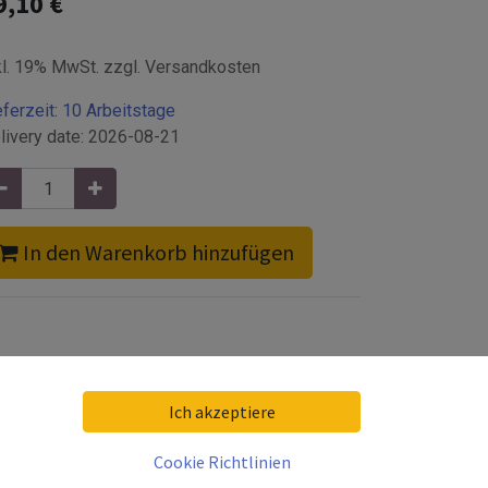
9,10
€
kl. 19% MwSt. zzgl. Versandkosten
eferzeit:
10 Arbeitstage
livery date:
2026-08-21
In den Warenkorb hinzufügen
Ich akzeptiere
h
t
Cookie Richtlinien