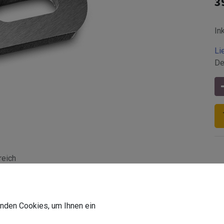
3
In
Li
De
reich
Z-Verwendung
:
Innenbereic
Z-Oberfläche
:
matt gebürste
wenden Cookies, um Ihnen ein
Z-VPE
:
16 Stk.