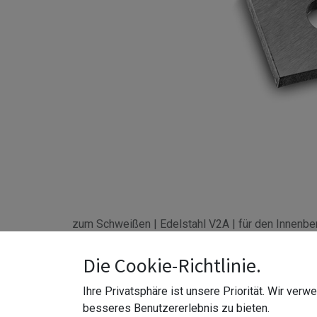
zum Schweißen | Edelstahl V2A | für den Innenbe
Die Cookie-Richtlinie.
Z-Größe
:
30 mm Breite
Z-Material
:
Edelstahl 304 (V2A)
Ihre Privatsphäre ist unsere Priorität. Wir ver
besseres Benutzererlebnis zu bieten.