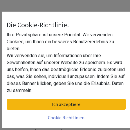
Die Cookie-Richtlinie.
Ihre Privatsphäre ist unsere Priorität. Wir verwenden
Cookies, um Ihnen ein besseres Benutzererlebnis zu
bieten.
Wir verwenden sie, um Informationen über Ihre
Gewohnheiten auf unserer Website zu speichern. Es wird
uns helfen, Ihnen das bestmögliche Erlebnis zu bieten und
das, was Sie sehen, individuell anzupassen. Indem Sie auf
dieses Banner klicken, geben Sie uns die Erlaubnis, Daten
zu sammeln.
Ecke für Bodenprofil, EG Prime "Y",
Ich akzeptiere
Seitenm., MOD 8441, Alu^
Cookie Richtlinien
Ecke für Bodenprofil, EG Prime "Y", Seitenm., MOD